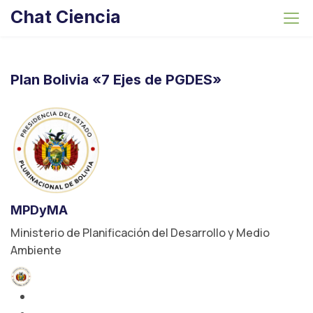
S
Chat Ciencia
k
i
p
t
Plan Bolivia «7 Ejes de PGDES»
o
c
o
n
t
e
n
MPDyMA
t
Ministerio de Planificación del Desarrollo y Medio
Ambiente