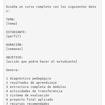
Diseña un curso completo con los siguientes dato
s:

TEMA:

[tema]

ESTUDIANTE:

[perfil]

DURACIÓN:

[semanas]

OBJETIVO:

[acción que podrá hacer el estudiante]

Genera:

1 diagnóstico pedagógico

2 resultados de aprendizaje

3 estructura completa de módulos

4 actividades de transferencia

5 sistema de evaluación

6 proyecto final aplicado
