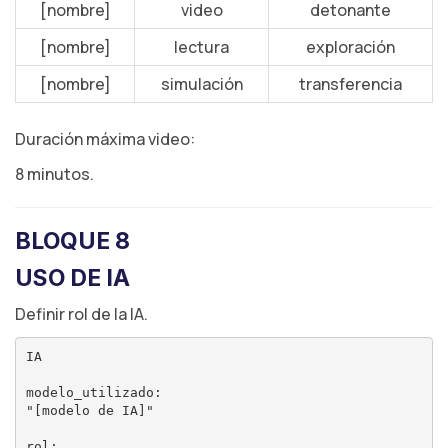
[nombre]
video
detonante
[nombre]
lectura
exploración
[nombre]
simulación
transferencia
Duración máxima video:
8 minutos.
BLOQUE 8
USO DE IA
Definir rol de la IA.
IA

modelo_utilizado:

"[modelo de IA]"

rol:
