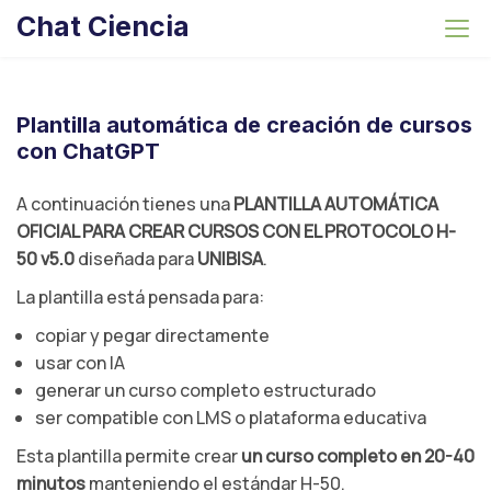
S
Chat Ciencia
k
i
p
t
Plantilla automática de creación de cursos
o
con ChatGPT
c
o
A continuación tienes una
PLANTILLA AUTOMÁTICA
n
OFICIAL PARA CREAR CURSOS CON EL PROTOCOLO H-
t
50 v5.0
diseñada para
UNIBISA
.
e
La plantilla está pensada para:
n
copiar y pegar directamente
t
usar con IA
generar un curso completo estructurado
ser compatible con LMS o plataforma educativa
Esta plantilla permite crear
un curso completo en 20-40
minutos
manteniendo el estándar H-50.