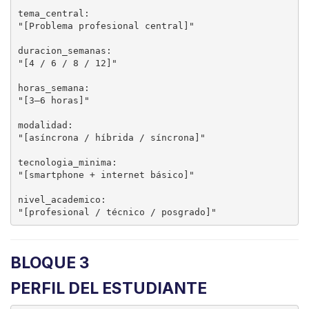
tema_central:

"[Problema profesional central]"

duracion_semanas:

"[4 / 6 / 8 / 12]"

horas_semana:

"[3–6 horas]"

modalidad:

"[asíncrona / híbrida / síncrona]"

tecnologia_minima:

"[smartphone + internet básico]"

nivel_academico:

BLOQUE 3
PERFIL DEL ESTUDIANTE