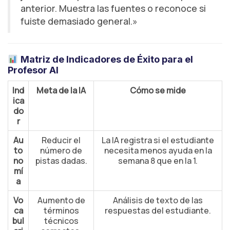
anterior. Muestra las fuentes o reconoce si
fuiste demasiado general.»
Matriz de Indicadores de Éxito para el
Profesor AI
Ind
Meta de la IA
Cómo se mide
ica
do
r
Au
Reducir el
La IA registra si el estudiante
to
número de
necesita menos ayuda en la
no
pistas dadas.
semana 8 que en la 1.
mí
a
Vo
Aumento de
Análisis de texto de las
ca
términos
respuestas del estudiante.
bul
técnicos