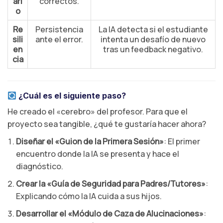
ari
correctos.
o
Re
Persistencia
La IA detecta si el estudiante
sili
ante el error.
intenta un desafío de nuevo
en
tras un feedback negativo.
cia
¿Cuál es el siguiente paso?
He creado el «cerebro» del profesor. Para que el
proyecto sea tangible, ¿qué te gustaría hacer ahora?
Diseñar el «Guion de la Primera Sesión»
: El primer
encuentro donde la IA se presenta y hace el
diagnóstico.
Crear la «Guía de Seguridad para Padres/Tutores»
:
Explicando cómo la IA cuida a sus hijos.
Desarrollar el «Módulo de Caza de Alucinaciones»
: