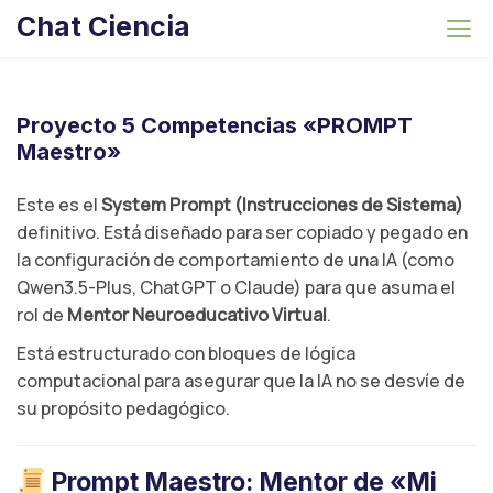
S
Chat Ciencia
k
i
p
t
Proyecto 5 Competencias «PROMPT
o
Maestro»
c
o
Este es el
System Prompt (Instrucciones de Sistema)
n
definitivo. Está diseñado para ser copiado y pegado en
t
la configuración de comportamiento de una IA (como
e
Qwen3.5-Plus, ChatGPT o Claude) para que asuma el
n
rol de
Mentor Neuroeducativo Virtual
.
t
Está estructurado con bloques de lógica
computacional para asegurar que la IA no se desvíe de
su propósito pedagógico.
Prompt Maestro: Mentor de «Mi