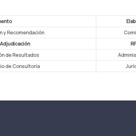
ento
Elab
ón y Recomendación
Comi
 Adjudicación
R
ión de Resultados
Adminis
io de Consultoría
Jurí