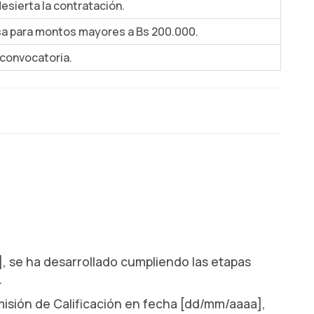
desierta la contratación.
sa para montos mayores a Bs 200.000.
 convocatoria.
, se ha desarrollado cumpliendo las etapas
.
omisión de Calificación en fecha [dd/mm/aaaa],