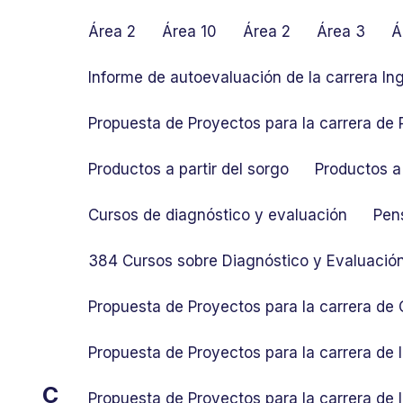
S
k
Área 2
Área 10
Área 2
Área 3
Á
i
p
Informe de autoevaluación de la carrera In
t
o
Propuesta de Proyectos para la carrera de P
c
o
Productos a partir del sorgo
Productos a 
n
t
Cursos de diagnóstico y evaluación
Pen
e
n
384 Cursos sobre Diagnóstico y Evaluació
t
Propuesta de Proyectos para la carrera de
Propuesta de Proyectos para la carrera de
C
Propuesta de Proyectos para la carrera de 