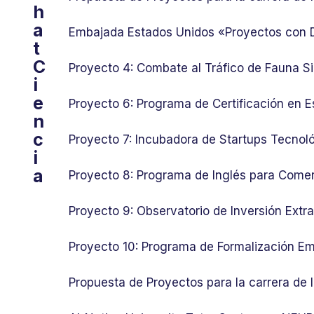
h
a
Embajada Estados Unidos «Proyectos con
t
C
Proyecto 4: Combate al Tráfico de Fauna Si
i
e
Proyecto 6: Programa de Certificación en E
n
c
Proyecto 7: Incubadora de Startups Tecnol
i
a
Proyecto 8: Programa de Inglés para Comer
Proyecto 9: Observatorio de Inversión Ext
Proyecto 10: Programa de Formalización Em
Propuesta de Proyectos para la carrera de