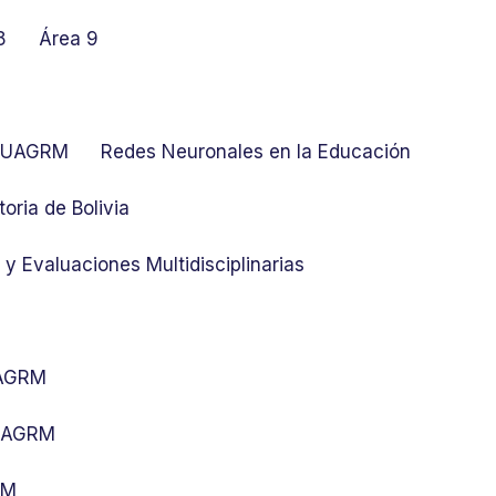
8
Área 9
at UAGRM
Redes Neuronales en la Educación
toria de Bolivia
y Evaluaciones Multidisciplinarias
UAGRM
 UAGRM
RM