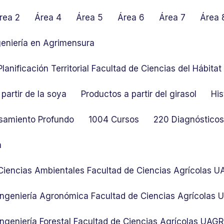
rea 2
Área 4
Área 5
Área 6
Área 7
Área 
geniería en Agrimensura
lanificación Territorial Facultad de Ciencias del Hábit
partir de la soya
Productos a partir del girasol
His
samiento Profundo
1004 Cursos
220 Diagnósticos 
n
 Ciencias Ambientales Facultad de Ciencias Agrícolas 
 Ingeniería Agronómica Facultad de Ciencias Agrícolas
Ingeniería Forestal Facultad de Ciencias Agrícolas UAG