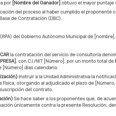
da por
[Nombre del Ganador]
obtuvo el mayor puntaje 
cación del proceso al haber cumplido el proponente co
 Base de Contratación (DBC).
(RPA) del Gobierno Autónomo Municipal de [nombre], e
ICAR
la contratación del servicio de consultoría den
MPRESA]
, con C.I./NIT [Número], por un monto total de
e [Número] días calendario.
ización)
Instruir a la Unidad Administrativa la notific
ísica, otorgando al adjudicado el plazo de [Número, ej
 suscripción del contrato.
ación)
Se hace saber a los proponentes que, de acuerd
ción únicamente contra la presente Resolución, dentr