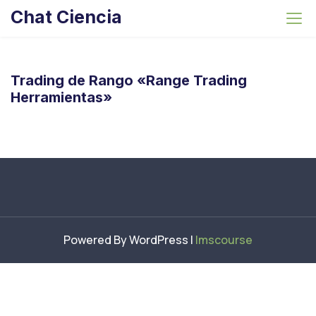
S
Chat Ciencia
k
i
p
t
Trading de Rango «Range Trading
o
Herramientas»
c
o
n
t
e
n
t
Powered By WordPress |
lmscourse