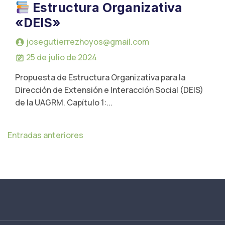
Estructura Organizativa
«DEIS»
josegutierrezhoyos@gmail.com
25 de julio de 2024
Propuesta de Estructura Organizativa para la
Dirección de Extensión e Interacción Social (DEIS)
de la UAGRM. Capítulo 1:...
N
Entradas anteriores
a
v
e
g
a
c
i
ó