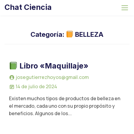
S
Chat Ciencia
k
i
p
t
Categoría:
BELLEZA
o
c
o
n
Libro «Maquillaje»
t
josegutierrezhoyos@gmail.com
e
n
14 de julio de 2024
t
Existen muchos tipos de productos de belleza en
el mercado, cada uno con su propio propósito y
beneficios. Algunos de los...