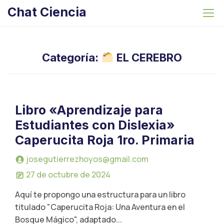
S
Chat Ciencia
k
i
p
t
Categoría:
EL CEREBRO
o
c
o
n
Libro «Aprendizaje para
t
Estudiantes con Dislexia»
e
Caperucita Roja 1ro. Primaria
n
t
josegutierrezhoyos@gmail.com
27 de octubre de 2024
Aquí te propongo una estructura para un libro
titulado "Caperucita Roja: Una Aventura en el
Bosque Mágico", adaptado...