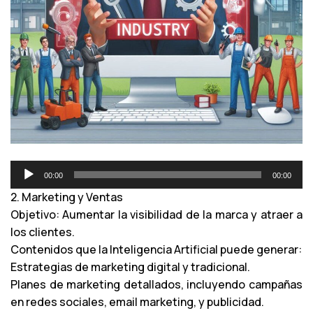
R
00:00
00:00
e
2. Marketing y Ventas
p
Objetivo: Aumentar la visibilidad de la marca y atraer a
r
los clientes.
o
Contenidos que la Inteligencia Artificial puede generar:
d
Estrategias de marketing digital y tradicional.
u
Planes de marketing detallados, incluyendo campañas
c
en redes sociales, email marketing, y publicidad.
t