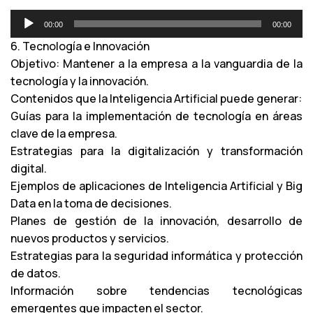
R
00:00
00:00
e
6. Tecnología e Innovación
p
Objetivo: Mantener a la empresa a la vanguardia de la
r
tecnología y la innovación.
o
Contenidos que la Inteligencia Artificial puede generar:
d
Guías para la implementación de tecnología en áreas
u
clave de la empresa.
c
Estrategias para la digitalización y transformación
t
digital.
o
Ejemplos de aplicaciones de Inteligencia Artificial y Big
r
Data en la toma de decisiones.
d
Planes de gestión de la innovación, desarrollo de
e
nuevos productos y servicios.
a
Estrategias para la seguridad informática y protección
u
de datos.
d
Información sobre tendencias tecnológicas
i
emergentes que impacten el sector.