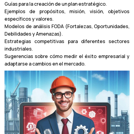
Guías para la creación de un plan estratégico.
u
Ejemplos de propósitos, misión, visión, objetivos
c
específicos y valores.
t
Modelos de análisis FODA (Fortalezas, Oportunidades,
o
Debilidades y Amenazas).
r
Estrategias competitivas para diferentes sectores
d
industriales.
e
Sugerencias sobre cómo medir el éxito empresarial y
a
adaptarse a cambios en el mercado.
u
d
i
o