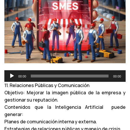
R
00:00
00:00
e
11. Relaciones Públicas y Comunicación
p
Objetivo: Mejorar la imagen pública de la empresa y
r
gestionar su reputación.
o
Contenidos que la Inteligencia Artificial puede
d
generar:
u
Planes de comunicación interna y externa.
c
Estrategias de relaciones públicas y manejo de crisis.