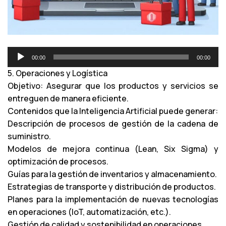
R
00:00
00:00
e
5. Operaciones y Logística
p
Objetivo: Asegurar que los productos y servicios se
r
entreguen de manera eficiente.
o
Contenidos que la Inteligencia Artificial puede generar:
d
Descripción de procesos de gestión de la cadena de
u
suministro.
c
Modelos de mejora continua (Lean, Six Sigma) y
t
optimización de procesos.
o
Guías para la gestión de inventarios y almacenamiento.
r
Estrategias de transporte y distribución de productos.
d
Planes para la implementación de nuevas tecnologías
e
en operaciones (IoT, automatización, etc.).
a
Gestión de calidad y sostenibilidad en operaciones.