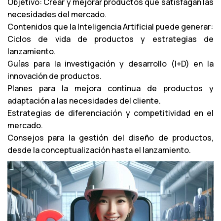
Objetivo: Crear y mejorar productos que satisfagan las
r
necesidades del mercado.
o
Contenidos que la Inteligencia Artificial puede generar:
d
Ciclos de vida de productos y estrategias de
u
lanzamiento.
c
Guías para la investigación y desarrollo (I+D) en la
t
innovación de productos.
o
Planes para la mejora continua de productos y
r
adaptación a las necesidades del cliente.
d
Estrategias de diferenciación y competitividad en el
e
mercado.
a
Consejos para la gestión del diseño de productos,
u
desde la conceptualización hasta el lanzamiento.
d
i
o