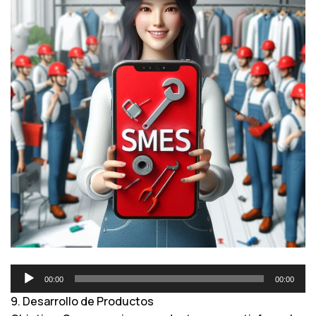
R
00:00
00:00
e
9. Desarrollo de Productos
p