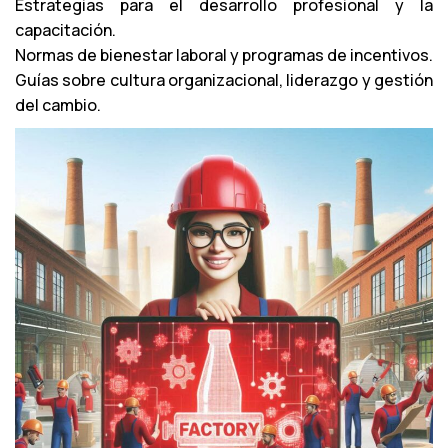
Estrategias para el desarrollo profesional y la
d
capacitación.
e
Normas de bienestar laboral y programas de incentivos.
a
Guías sobre cultura organizacional, liderazgo y gestión
u
del cambio.
d
i
o