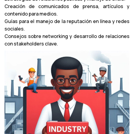
t
Creación de comunicados de prensa, artículos y
o
contenido para medios.
r
Guías para el manejo de la reputación en línea y redes
d
sociales.
e
Consejos sobre networking y desarrollo de relaciones
a
con stakeholders clave.
u
d
i
o