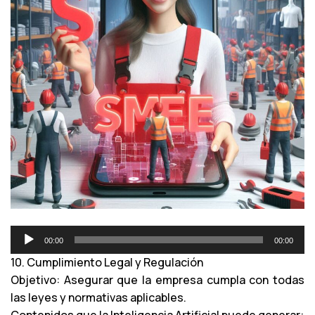
R
00:00
00:00
e
10. Cumplimiento Legal y Regulación
p
Objetivo: Asegurar que la empresa cumpla con todas
r
las leyes y normativas aplicables.
o