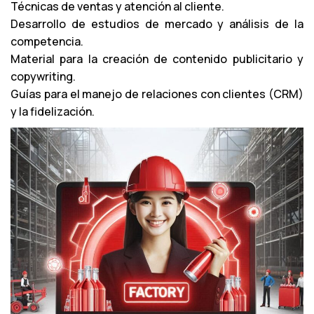
Técnicas de ventas y atención al cliente.
o
Desarrollo de estudios de mercado y análisis de la
r
competencia.
d
Material para la creación de contenido publicitario y
e
copywriting.
a
Guías para el manejo de relaciones con clientes (CRM)
u
y la fidelización.
d
i
o