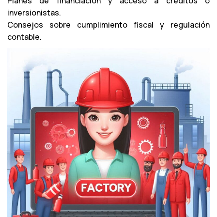
Planes de financiación y acceso a créditos o
a
inversionistas.
u
Consejos sobre cumplimiento fiscal y regulación
d
contable.
i
o