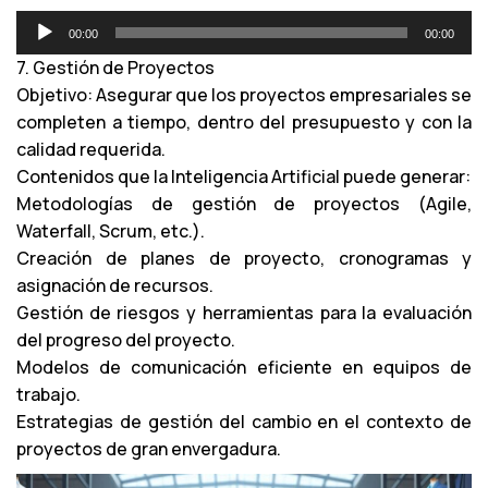
R
00:00
00:00
e
7. Gestión de Proyectos
p
Objetivo: Asegurar que los proyectos empresariales se
r
completen a tiempo, dentro del presupuesto y con la
o
calidad requerida.
d
Contenidos que la Inteligencia Artificial puede generar:
u
Metodologías de gestión de proyectos (Agile,
c
Waterfall, Scrum, etc.).
t
Creación de planes de proyecto, cronogramas y
o
asignación de recursos.
r
Gestión de riesgos y herramientas para la evaluación
d
del progreso del proyecto.
e
Modelos de comunicación eficiente en equipos de
a
trabajo.
u
Estrategias de gestión del cambio en el contexto de
d
proyectos de gran envergadura.
i
o