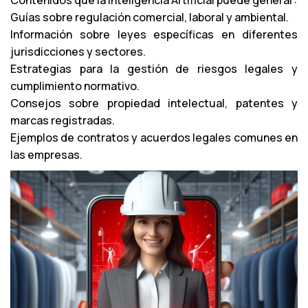
Contenidos que la Inteligencia Artificial puede generar:
d
Guías sobre regulación comercial, laboral y ambiental.
u
Información sobre leyes específicas en diferentes
c
jurisdicciones y sectores.
t
Estrategias para la gestión de riesgos legales y
o
cumplimiento normativo.
r
Consejos sobre propiedad intelectual, patentes y
d
marcas registradas.
e
Ejemplos de contratos y acuerdos legales comunes en
a
las empresas.
u
d
i
o