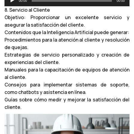
00:00
00:00
e
8. Servicio al Cliente
p
Objetivo: Proporcionar un excelente servicio y
r
asegurar la satisfacción del cliente.
o
Contenidos que la Inteligencia Artificial puede generar:
d
Procedimientos para la atención al cliente y resolución
u
de quejas.
c
Estrategias de servicio personalizado y creación de
t
experiencias del cliente.
o
Manuales para la capacitación de equipos de atención
r
al cliente.
d
Consejos para implementar sistemas de soporte,
e
como chatbots y asistencia en línea.
a
Guías sobre cómo medir y mejorar la satisfacción del
u
cliente.
d
i
o