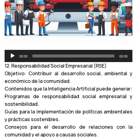
R
00:00
00:00
e
12. Responsabilidad Social Empresarial (RSE)
p
Objetivo: Contribuir al desarrollo social, ambiental y
r
económico de la comunidad.
o
Contenidos que la Inteligencia Artificial puede generar:
d
Programas de responsabilidad social empresarial y
u
sostenibilidad.
c
Guías para la implementación de políticas ambientales
t
y prácticas sostenibles.
o
Consejos para el desarrollo de relaciones con la
r
comunidad y el apoyo a causas sociales.