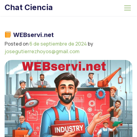
S
Chat Ciencia
k
i
p
t
WEBservi.net
o
Posted on
6 de septiembre de 2024
by
c
josegutierrezhoyos@gmail.com
o
n
t
e
n
t