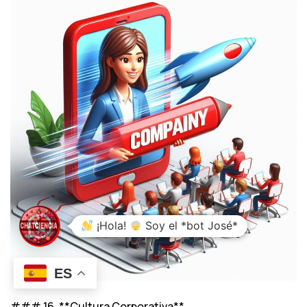
¡Hola!
Soy el *bot José*
ES
### 16. **Cultura Corporativa**