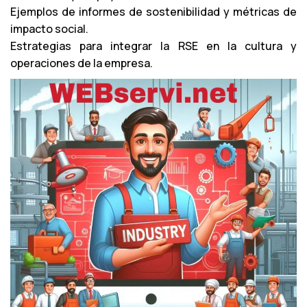
d
Ejemplos de informes de sostenibilidad y métricas de
e
impacto social.
a
Estrategias para integrar la RSE en la cultura y
u
operaciones de la empresa.
d
i
o