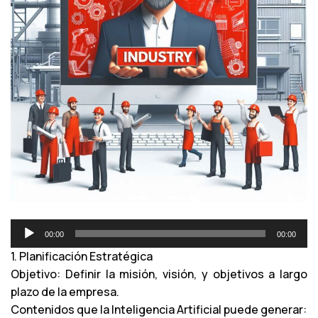
R
00:00
00:00
e
1. Planificación Estratégica
p
Objetivo: Definir la misión, visión, y objetivos a largo
r
plazo de la empresa.
o
Contenidos que la Inteligencia Artificial puede generar:
d