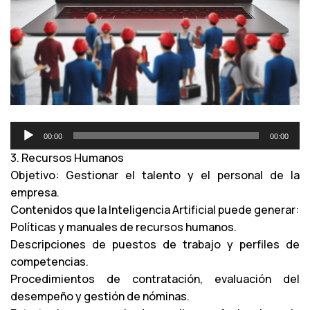
R
00:00
00:00
e
3. Recursos Humanos
p
Objetivo: Gestionar el talento y el personal de la
r
empresa.
o
Contenidos que la Inteligencia Artificial puede generar:
d
Políticas y manuales de recursos humanos.
u
Descripciones de puestos de trabajo y perfiles de
c
competencias.
t
Procedimientos de contratación, evaluación del
o
desempeño y gestión de nóminas.
r