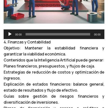
R
00:00
00:00
e
4. Finanzas y Contabilidad
p
Objetivo: Mantener la estabilidad financiera y
r
garantizar la viabilidad económica.
o
Contenidos que la Inteligencia Artificial puede generar:
d
Planes financieros, presupuestos, y flujos de caja.
u
Estrategias de reducción de costos y optimización de
c
ingresos.
t
Explicación de estados financieros: balance general,
o
estado de resultados y flujo de efectivo.
r
Guías sobre gestión de riesgos financieros y
d
diversificación de inversiones.
e